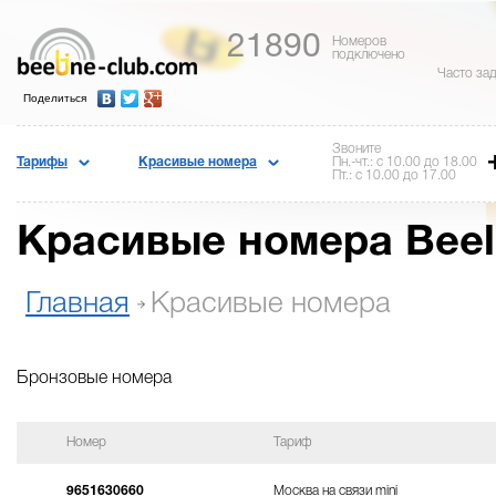
21890
Номеров
подключено
Часто за
Поделиться
Звоните
Тарифы
Красивые номера
Пн.-чт.: с 10.00 до 18.00
Пт.: с 10.00 до 17.00
Красивые номера Beel
Главная
Красивые номера
Бронзовые номера
Номер
Тариф
9651630660
Москва на связи mini