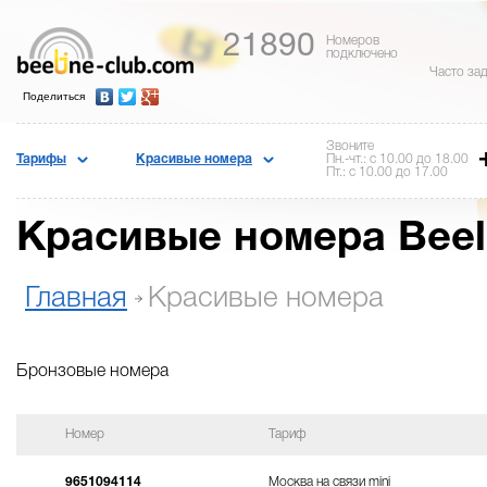
21890
Номеров
подключено
Часто за
Поделиться
Звоните
Тарифы
Красивые номера
Пн.-чт.: с 10.00 до 18.00
Пт.: с 10.00 до 17.00
Красивые номера Beel
Главная
Красивые номера
Бронзовые номера
Номер
Тариф
9651094114
Москва на связи mini