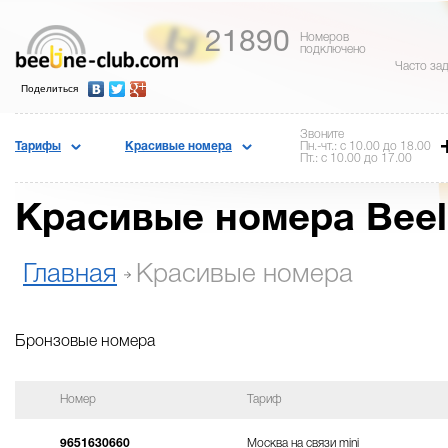
21890
Номеров
подключено
Часто за
Поделиться
Звоните
Тарифы
Красивые номера
Пн.-чт.: с 10.00 до 18.00
Пт.: с 10.00 до 17.00
Красивые номера Beel
Главная
Красивые номера
Бронзовые номера
Номер
Тариф
9651630660
Москва на связи mini