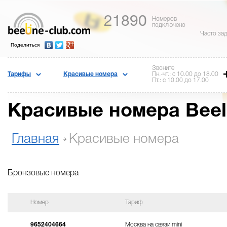
21890
Номеров
подключено
Часто за
Поделиться
Звоните
Тарифы
Красивые номера
Пн.-чт.: с 10.00 до 18.00
Пт.: с 10.00 до 17.00
Красивые номера Beel
Главная
Красивые номера
Бронзовые номера
Номер
Тариф
9652404664
Москва на связи mini